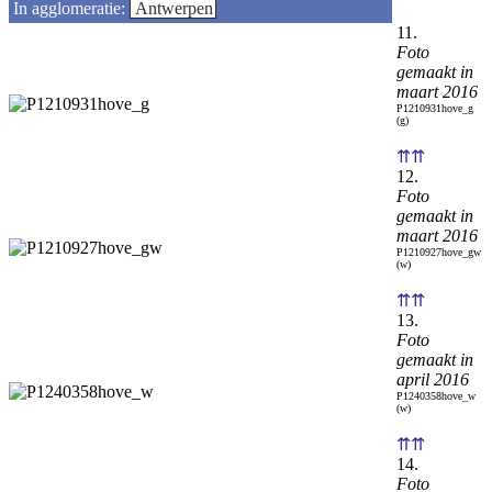
In agglomeratie:
Antwerpen
11.
Foto
gemaakt in
maart 2016
P1210931hove_g
(g)
⇈⇈
12.
Foto
gemaakt in
maart 2016
P1210927hove_gw
(w)
⇈⇈
13.
Foto
gemaakt in
april 2016
P1240358hove_w
(w)
⇈⇈
14.
Foto