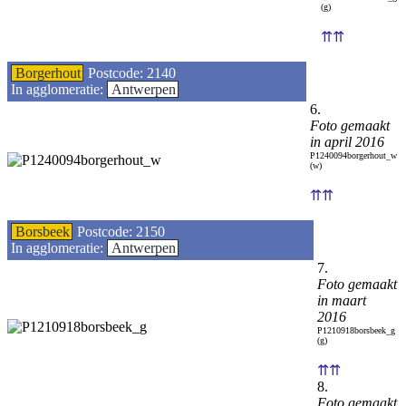
(g)
⇈⇈
Borgerhout
Postcode: 2140
In agglomeratie:
Antwerpen
6.
Foto gemaakt
in april 2016
P1240094borgerhout_w
(w)
⇈⇈
Borsbeek
Postcode: 2150
In agglomeratie:
Antwerpen
7.
Foto gemaakt
in maart
2016
P1210918borsbeek_g
(g)
⇈⇈
8.
Foto gemaakt