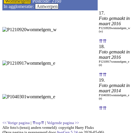
Wommelgem
Postcode: 2160
In agglomeratie:
Antwerpen
17.
Foto gemaakt in
maart 2016
P1210920wommelgem_w
(w)
⇈⇈
18.
Foto gemaakt in
maart 2016
P1210917wommelgem_e
(e)
⇈⇈
19.
Foto gemaakt in
maart 2014
P1040301wommelgem_e
(e)
⇈⇈
<< Vorige pagina
|
⇈top⇈
|
Volgende pagina >>
Alle foto's (tenzij anders vermeld): copyright Harry Fluks
(Deze pagina is gegenereerd door
AweGen 5.24
op 2026-05-06)