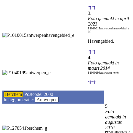
⇈⇈
3.
Foto gemaakt in april
2023
P1010015antwerpenhavengebied_e
(n)
Havengebied.
⇈⇈
4.
Foto gemaakt in
maart 2014
P1040199antwerpen_e (e)
⇈⇈
Berchem
Postcode: 2600
In agglomeratie:
Antwerpen
5.
Foto
gemaakt in
augustus
2016
P1270541berchem_g