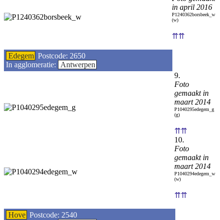
in april 2016
P1240362borsbeek_w
(w)
⇈⇈
Edegem
Postcode: 2650
In agglomeratie:
Antwerpen
9.
Foto
gemaakt in
maart 2014
P1040295edegem_g
(g)
⇈⇈
10.
Foto
gemaakt in
maart 2014
P1040294edegem_w
(w)
⇈⇈
Hove
Postcode: 2540