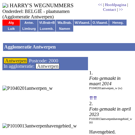
HARRY'S WEGNUMMERS
<<
|
Hoofdpagina
|
Contact
|
>>
Onderdeel: BELGIË - plaatsnamen
(Agglomeratie Antwerpen)
Alg
Antw.
Vl.Brab+B
Wa.Brab.
W.Vlaand.
O.Vlaand.
Heneg.
Luik
Limburg
Luxemb.
Namen
Agglomeratie Antwerpen
Antwerpen
Postcode: 2000
In agglomeratie:
Antwerpen
1.
Foto gemaakt in
maart 2014
P1040201antwerpen_w (w)
⇈⇈
2.
Foto gemaakt in april
2023
P1010013antwerpenhavengebied_w
(n)
Havengebied.