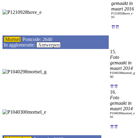
gemaakt in
maart 2016
P1210928hove_e
(e)
⇈⇈
Mortsel
Postcode: 2640
In agglomeratie:
Antwerpen
15.
Foto
gemaakt in
maart 2014
P1040298mortsel_g
(g)
⇈⇈
16.
Foto
gemaakt in
maart 2014
P1040300mortsel_e
(e)
⇈⇈