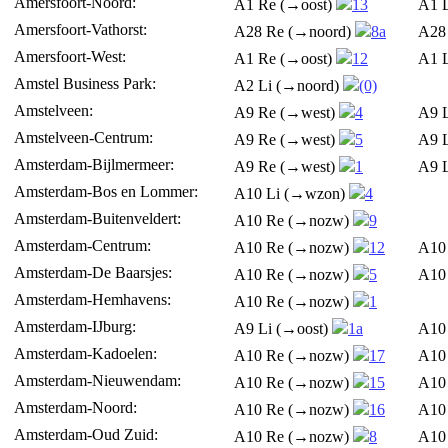
Amersfoort-Noord:
A1 Re (→oost)
13
A1 
Amersfoort-Vathorst:
A28 Re (→noord)
8a
A28
Amersfoort-West:
A1 Re (→oost)
12
A1 
Amstel Business Park:
A2 Li (→noord)
(0)
Amstelveen:
A9 Re (→west)
4
A9 
Amstelveen-Centrum:
A9 Re (→west)
5
A9 
Amsterdam-Bijlmermeer:
A9 Re (→west)
1
A9 
Amsterdam-Bos en Lommer:
A10 Li (→wzon)
4
Amsterdam-Buitenveldert:
A10 Re (→nozw)
9
Amsterdam-Centrum:
A10 Re (→nozw)
12
A10
Amsterdam-De Baarsjes:
A10 Re (→nozw)
5
A10
Amsterdam-Hemhavens:
A10 Re (→nozw)
1
Amsterdam-IJburg:
A9 Li (→oost)
1a
A10
Amsterdam-Kadoelen:
A10 Re (→nozw)
17
A10
Amsterdam-Nieuwendam:
A10 Re (→nozw)
15
A10
Amsterdam-Noord:
A10 Re (→nozw)
16
A10
Amsterdam-Oud Zuid:
A10 Re (→nozw)
8
A10