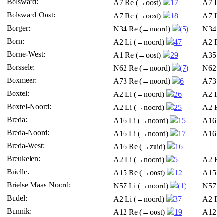
Bolsward:
A7 Re (→oost)
17
A7 
Bolsward-Oost:
A7 Re (→oost)
18
A7 
Borger:
N34 Re (→noord)
(5)
N34
Born:
A2 Li (→noord)
47
A2 
Borne-West:
A1 Re (→oost)
29
A35
Borssele:
N62 Re (→noord)
(7)
N62
Boxmeer:
A73 Re (→noord)
6
A73
Boxtel:
A2 Li (→noord)
26
A2 
Boxtel-Noord:
A2 Li (→noord)
25
A2 
Breda:
A16 Li (→noord)
15
A16
Breda-Noord:
A16 Li (→noord)
17
A16
Breda-West:
A16 Re (→zuid)
16
Breukelen:
A2 Li (→noord)
5
A2 
Brielle:
A15 Re (→oost)
12
A15
Brielse Maas-Noord:
N57 Li (→noord)
(1)
N57
Budel:
A2 Li (→noord)
37
A2 
Bunnik:
A12 Re (→oost)
19
A12