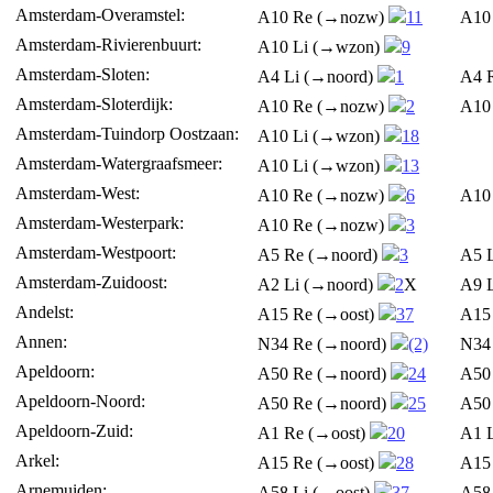
Amsterdam-Overamstel:
A10 Re (→nozw)
11
A10
Amsterdam-Rivierenbuurt:
A10 Li (→wzon)
9
Amsterdam-Sloten:
A4 Li (→noord)
1
A4 
Amsterdam-Sloterdijk:
A10 Re (→nozw)
2
A10
Amsterdam-Tuindorp Oostzaan:
A10 Li (→wzon)
18
Amsterdam-Watergraafsmeer:
A10 Li (→wzon)
13
Amsterdam-West:
A10 Re (→nozw)
6
A10
Amsterdam-Westerpark:
A10 Re (→nozw)
3
Amsterdam-Westpoort:
A5 Re (→noord)
3
A5 
Amsterdam-Zuidoost:
A2 Li (→noord)
2
X
A9 
Andelst:
A15 Re (→oost)
37
A15
Annen:
N34 Re (→noord)
(2)
N34
Apeldoorn:
A50 Re (→noord)
24
A50
Apeldoorn-Noord:
A50 Re (→noord)
25
A50
Apeldoorn-Zuid:
A1 Re (→oost)
20
A1 
Arkel:
A15 Re (→oost)
28
A15
Arnemuiden:
A58 Li (→oost)
37
A58