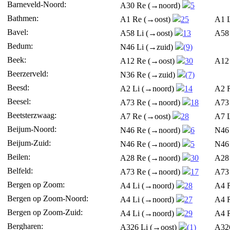
Barneveld-Noord:
A30 Re (→noord)
5
Bathmen:
A1 Re (→oost)
25
A1 
Bavel:
A58 Li (→oost)
13
A58
Bedum:
N46 Li (→zuid)
(9)
Beek:
A12 Re (→oost)
30
A12
Beerzerveld:
N36 Re (→zuid)
(7)
Beesd:
A2 Li (→noord)
14
A2 
Beesel:
A73 Re (→noord)
18
A73
Beetsterzwaag:
A7 Re (→oost)
28
A7 
Beijum-Noord:
N46 Re (→noord)
6
N46
Beijum-Zuid:
N46 Re (→noord)
5
N46
Beilen:
A28 Re (→noord)
30
A28
Belfeld:
A73 Re (→noord)
17
A73
Bergen op Zoom:
A4 Li (→noord)
28
A4 
Bergen op Zoom-Noord:
A4 Li (→noord)
27
A4 
Bergen op Zoom-Zuid:
A4 Li (→noord)
29
A4 
Bergharen:
A326 Li (→oost)
(1)
A32