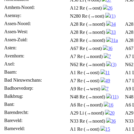
Arnhem-Noord:
A12 Re (→oost)
26
Asenray:
N280 Re (→oost)
(1)
Assen-Noord:
A28 Re (→noord)
34
A28
Assen-West:
A28 Re (→noord)
33
A28
Assen-Zuid:
A28 Re (→noord)
31a
A28
Asten:
A67 Re (→oost)
36
A67
Avenhorn:
A7 Re (→noord)
7
A7 
Axel:
N62 Re (→noord)
(3)
N62
Baarn:
A1 Re (→oost)
11
A1 
Bad Nieuweschans:
A7 Re (→oost)
49
A7 
Badhoevedorp:
A9 Re (→west)
7
A9 
Balkbrug:
N48 Re (→noord)
(11)
N48
Bant:
A6 Re (→noord)
16
A6 
Barendrecht:
A29 Li (→noord)
20
A29
Bareveld:
N33 Re (→noord)
36
N33
Barneveld:
A1 Re (→oost)
15
A1 