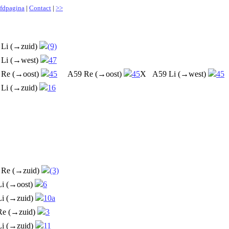
fdpagina
|
Contact
|
>>
 Li (→zuid)
(9)
 Li (→west)
47
 Re (→oost)
45
A59 Re (→oost)
45
X
A59 Li (→west)
45
 Li (→zuid)
16
 Re (→zuid)
(3)
Li (→oost)
6
Li (→zuid)
10a
Re (→zuid)
3
Li (→zuid)
11