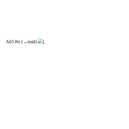
A65 Re (→zuid)
1