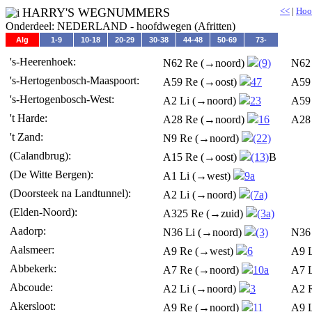
HARRY'S WEGNUMMERS
<<
|
Hoo
Onderdeel: NEDERLAND - hoofdwegen (Afritten)
Alg
1-9
10-18
20-29
30-38
44-48
50-69
73-
's-Heerenhoek:
N62 Re (→noord)
(9)
N62
's-Hertogenbosch-Maaspoort:
A59 Re (→oost)
47
A59
's-Hertogenbosch-West:
A2 Li (→noord)
23
A59
't Harde:
A28 Re (→noord)
16
A28
't Zand:
N9 Re (→noord)
(22)
(Calandbrug):
A15 Re (→oost)
(13)
B
(De Witte Bergen):
A1 Li (→west)
9a
(Doorsteek na Landtunnel):
A2 Li (→noord)
(7a)
(Elden-Noord):
A325 Re (→zuid)
(3a)
Aadorp:
N36 Li (→noord)
(3)
N36
Aalsmeer:
A9 Re (→west)
6
A9 
Abbekerk:
A7 Re (→noord)
10a
A7 
Abcoude:
A2 Li (→noord)
3
A2 
Akersloot:
A9 Re (→noord)
11
A9 