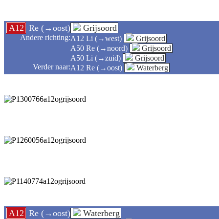
A12
Re (→oost)
Grijsoord
Andere richting:
A12 Li (→west)
Grijsoord
A50 Re (→noord)
Grijsoord
A50 Li (→zuid)
Grijsoord
Verder naar:
A12 Re (→oost)
Waterberg
A12
Re (→oost)
Waterberg