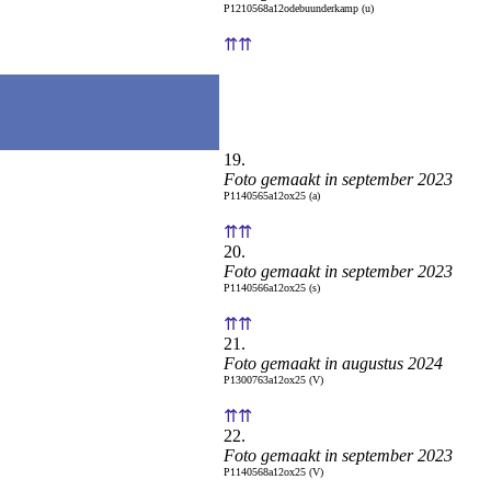
P1210568a12odebuunderkamp (u)
⇈⇈
19.
Foto gemaakt in september 2023
P1140565a12ox25 (a)
⇈⇈
20.
Foto gemaakt in september 2023
P1140566a12ox25 (s)
⇈⇈
21.
Foto gemaakt in augustus 2024
P1300763a12ox25 (V)
⇈⇈
22.
Foto gemaakt in september 2023
P1140568a12ox25 (V)