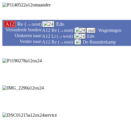
A12
Re (→oost)
24
Ede
Verouderde borden:
A12 Re (→oost)
24
oud
Wageningen
Omkeren naar:
A12 Li (→west)
24
Ede
Verder naar:
A12 Re (→oost)
De Buunderkamp