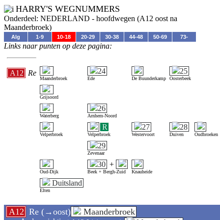
HARRY'S WEGNUMMERS
Onderdeel: NEDERLAND - hoofdwegen (A12 oost na
Maanderbroek)
Alg
1-9
10-18
20-29
30-38
44-48
50-69
73-
Links naar punten op deze pagina:
24
25
A12
Re
Maanderbroek
Ede
De Buunderkamp
Oosterbeek
Grijsoord
26
Waterberg
Arnhem-Noord
R
27
28
Velperbroek
Velperbroek
Westervoort
Duiven
Oudbroeken
29
Zevenaar
30
+
Oud-Dijk
Beek + Bergh-Zuid
Knauheide
Duitsland
Elten
A12
Re (→oost)
Maanderbroek