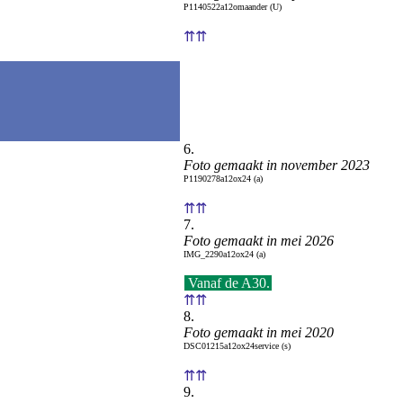
P1140522a12omaander (U)
⇈⇈
6.
Foto gemaakt in november 2023
P1190278a12ox24 (a)
⇈⇈
7.
Foto gemaakt in mei 2026
IMG_2290a12ox24 (a)
Vanaf de A30.
⇈⇈
8.
Foto gemaakt in mei 2020
DSC01215a12ox24service (s)
⇈⇈
9.