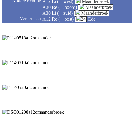
Andere richting:
A12 Li (→west)
Maanderbroek
A30 Re (→noord)
Maanderbroek
A30 Li (→zuid)
Maanderbroek
Verder naar:
A12 Re (→oost)
24
Ede