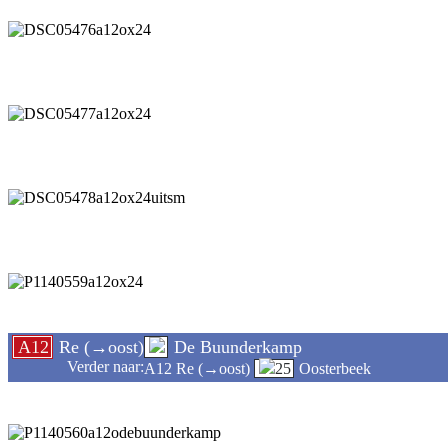
A12
Re (→oost)
De Buunderkamp
Verder naar:
A12 Re (→oost)
25
Oosterbeek