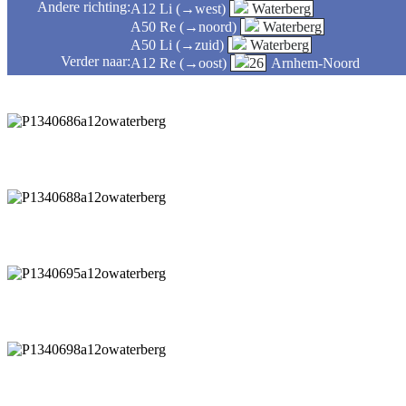
Andere richting:
A12 Li (→west)
Waterberg
A50 Re (→noord)
Waterberg
A50 Li (→zuid)
Waterberg
Verder naar:
A12 Re (→oost)
26
Arnhem-Noord