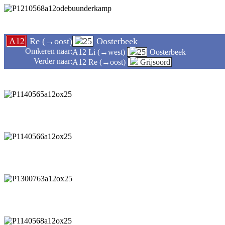
A12
Re (→oost)
25
Oosterbeek
Omkeren naar:
A12 Li (→west)
25
Oosterbeek
Verder naar:
A12 Re (→oost)
Grijsoord