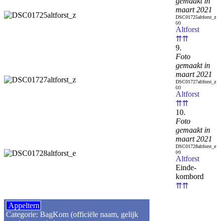
gemaakt in
maart 2021
DSC01725altforst_z
(z)
Altforst
⇈⇈
9.
Foto
gemaakt in
maart 2021
DSC01727altforst_z
(z)
Altforst
⇈⇈
10.
Foto
gemaakt in
maart 2021
DSC01728altforst_e
(e)
Altforst
Einde-
kombord
⇈⇈
Appeltern
Categorie: BagKom (officiële naam, gelijk