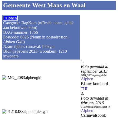
Gemeente West Maas en Waal
Alphen
Categorie: BagKom (officiële naam, gelijk
aan bebouwde kom)
BAG-nummer: 1766
Postcode: 6626 (Naam in postadressen:
Alphen Gld.
)
Naam tijdens carnaval: Plèkgat
BRT-gegevens 2023: woonkern, 1210
inwoners
1.
Foto gemaakt in
september 2013
IMG_2083alphengld (b)
Alphen
Blauw kombord
⇈⇈
2.
Foto gemaakt in
februari 2016
P1210488alphentplekgat (c)
Alphen
Carnavalsbord: