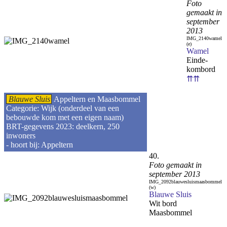
Foto
gemaakt in
september
2013
IMG_2140wamel
(e)
Wamel
Einde-
kombord
⇈⇈
Blauwe Sluis
Appeltern en Maasbommel
Categorie: Wijk (onderdeel van een
bebouwde kom met een eigen naam)
BRT-gegevens 2023: deelkern, 250
inwoners
- hoort bij: Appeltern
40.
Foto gemaakt in
september 2013
IMG_2092blauwesluismaasbommel
(w)
Blauwe Sluis
Wit bord
Maasbommel