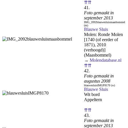
⇈⇈
41.
Foto gemaakt in
september 2013
IMG_2092blauwesluismaasbommel
(m)
Blauwe Sluis
Molen: Ronde Molen
[1740 (of eerder of
1871), 2010
(verhoogd)]
(Maasbommel)
→
Molendatabase.nl
⇈⇈
42.
Foto gemaakt in
augustus 2008
blauwesluisIMGP8170 (w)
Blauwe Sluis
Wit bord
Appeltern
⇈⇈
43.
Foto gemaakt in
september 2013