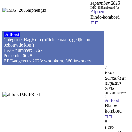
september 2013
IMG_2085alphengld (e)
Alphen
Einde-kombord
⇈⇈
Altforst
Categorie: BagKom (officiële naam, gelijk aan
bebouwde kom)
BAG-nummer: 1767
Postcode: 6628
BRT-gegevens 2023: woonkern, 360 inwoners
7.
Foto
gemaakt in
augustus
2008
altforstIMGP8171
(b)
Altforst
Blauw
kombord
⇈⇈
8.
Foto