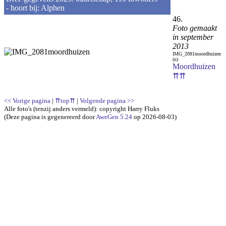
- hoort bij: Alphen
46.
Foto gemaakt
in september
2013
IMG_2081moordhuizen
(n)
Moordhuizen
⇈⇈
<< Vorige pagina
|
⇈top⇈
|
Volgende pagina >>
Alle foto's (tenzij anders vermeld): copyright Harry Fluks
(Deze pagina is gegenereerd door
AweGen 5.24
op 2026-08-03)