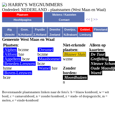
HARRY'S WEGNUMMERS
Onderdeel: NEDERLAND - plaatsnamen (West Maas en Waal)
Plaatsen
Molens / Kastelen
<<
|
>>
Hoofdpagina
Contact
Alg
Gron.
Fryslân
Drenthe
Overijss.
Gelderl.
Flevoland
Utrecht
N.Holland
Z.Holland
Zeeland
N.Brabant
Limburg
Gemeente West Maas en Waal
Plaatsen
:
Niet-erkende
Alleen op
Alphen
bczme
Dreumel
plaatsen
:
kaarten:
Altforst
bze
bczme
Blauwe Sluis
De Tuut
Appeltern
bcze
Maasbommel
wzme
Greffeling
Beneden-Leeuwen
bcze
Nieuwe Schan
bzme
Wamel
bze
Zonder
Oude Maasdij
Boven-Leeuwen
borden:
Woerd
bcze
Moordhuizen
n
Bovenstaande plaatsnamen linken naar de foto's: b = blauw kombord, w = wit
bord, c = carnavalsbord, n = zonder kombord, z = stads- of dorpsgezicht, m =
molen, e = einde-kombord