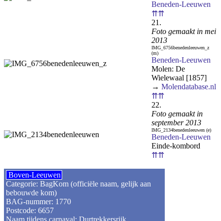
Beneden-Leeuwen
⇈⇈
21.
Foto gemaakt in mei
2013
IMG_6756benedenleeuwen_z
(m)
Beneden-Leeuwen
Molen: De
Wielewaal [1857]
→
Molendatabase.nl
⇈⇈
22.
Foto gemaakt in
september 2013
IMG_2134benedenleeuwen (e)
Beneden-Leeuwen
Einde-kombord
⇈⇈
Boven-Leeuwen
Categorie: BagKom (officiële naam, gelijk aan
bebouwde kom)
BAG-nummer: 1770
Postcode: 6657
Naam tijdens carnaval: Durtrekkersrijk