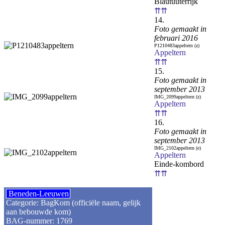
Blautuuterrijk
⇈⇈
14.
Foto gemaakt in
februari 2016
P1210483appeltern (z)
Appeltern
⇈⇈
15.
Foto gemaakt in
september 2013
IMG_2099appeltern (z)
Appeltern
⇈⇈
16.
Foto gemaakt in
september 2013
IMG_2102appeltern (e)
Appeltern
Einde-kombord
⇈⇈
Beneden-Leeuwen
Categorie: BagKom (officiële naam, gelijk
aan bebouwde kom)
BAG-nummer: 1769