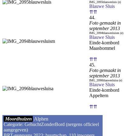
IMG_2095blauwesluis (z)
Blauwe Sluis
⇈⇈
44.
Foto gemaakt in
september 2013
IMG_2094blauwesluism (e)
Blauwe Sluis
Einde-kombord
Maasbommel
⇈⇈
45.
Foto gemaakt in
september 2013
IMG_2096blauwesluisa (e)
Blauwe Sluis
Einde-kombord
Appeltern
⇈⇈
Moordhuizen
Alphen
Categorie: GehuchtZonderBord (nergens officieel
aangegeven)
BRT-gegevens 2023: buurtschap, 110 inwoners