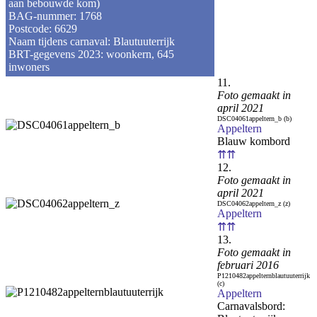
aan bebouwde kom)
BAG-nummer: 1768
Postcode: 6629
Naam tijdens carnaval: Blautuuterrijk
BRT-gegevens 2023: woonkern, 645
inwoners
11.
Foto gemaakt in
april 2021
DSC04061appeltern_b (b)
Appeltern
Blauw kombord
⇈⇈
12.
Foto gemaakt in
april 2021
DSC04062appeltern_z (z)
Appeltern
⇈⇈
13.
Foto gemaakt in
februari 2016
P1210482appelternblautuuterrijk
(c)
Appeltern
Carnavalsbord: