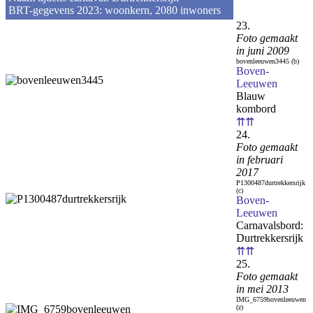
BRT-gegevens 2023: woonkern, 2080 inwoners
23.
Foto gemaakt
in juni 2009
bovenleeuwen3445 (b)
Boven-
Leeuwen
Blauw
kombord
⇈⇈
24.
Foto gemaakt
in februari
2017
P1300487durtrekkersrijk
(c)
Boven-
Leeuwen
Carnavalsbord:
Durtrekkersrijk
⇈⇈
25.
Foto gemaakt
in mei 2013
IMG_6759bovenleeuwen
(z)