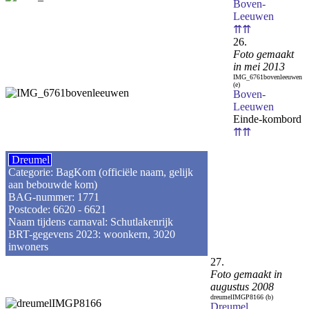
Boven-
Leeuwen
⇈⇈
26.
Foto gemaakt
in mei 2013
IMG_6761bovenleeuwen
(e)
Boven-
Leeuwen
Einde-kombord
⇈⇈
Dreumel
Categorie: BagKom (officiële naam, gelijk
aan bebouwde kom)
BAG-nummer: 1771
Postcode: 6620 - 6621
Naam tijdens carnaval: Schutlakenrijk
BRT-gegevens 2023: woonkern, 3020
inwoners
27.
Foto gemaakt in
augustus 2008
dreumelIMGP8166 (b)
Dreumel