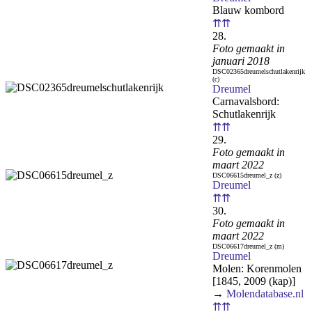
Blauw kombord
⇈⇈
28.
Foto gemaakt in
januari 2018
DSC02365dreumelschutlakenrijk
(c)
Dreumel
Carnavalsbord:
Schutlakenrijk
⇈⇈
29.
Foto gemaakt in
maart 2022
DSC06615dreumel_z (z)
Dreumel
⇈⇈
30.
Foto gemaakt in
maart 2022
DSC06617dreumel_z (m)
Dreumel
Molen: Korenmolen
[1845, 2009 (kap)]
→
Molendatabase.nl
⇈⇈