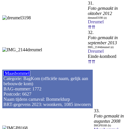
31.
Foto gemaakt in
oktober 2012
dreumel3198 (z)
Dreumel
⇈⇈
32.
Foto gemaakt in
september 2013
IMG_2144dreumel (e)
Dreumel
Einde-kombord
⇈⇈
Maasbommel
Categorie: BagKom (officiële naam, gelijk aan
bebouwde kom)
BAG-nummer: 1772
Postcode: 6627
Naam tijdens carnaval: Bommeldurp
BRT-gegevens 2023: woonkern, 1085 inwoners
33.
Foto gemaakt in
augustus 2008
IMGP8168 (b)