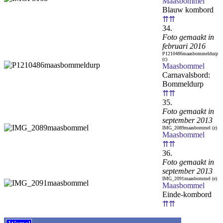
Maasbommel
Blauw kombord
⇈⇈
34.
Foto gemaakt in
februari 2016
P1210486maasbommeldurp
(c)
Maasbommel
Carnavalsbord:
Bommeldurp
⇈⇈
35.
Foto gemaakt in
september 2013
IMG_2089maasbommel (z)
Maasbommel
⇈⇈
36.
Foto gemaakt in
september 2013
IMG_2091maasbommel (e)
Maasbommel
Einde-kombord
⇈⇈