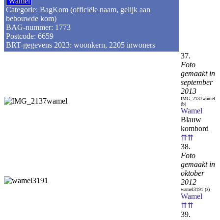
Wamel
Categorie: BagKom (officiële naam, gelijk aan
bebouwde kom)
BAG-nummer: 1773
Postcode: 6659
BRT-gegevens 2023: woonkern, 2205 inwoners
37.
Foto
gemaakt in
september
2013
IMG_2137wamel
(b)
Wamel
Blauw
kombord
⇈⇈
38.
Foto
gemaakt in
oktober
2012
wamel3191 (z)
Wamel
⇈⇈
39.