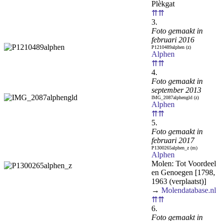
Plèkgat
⇈⇈
3.
Foto gemaakt in
februari 2016
P1210489alphen (z)
Alphen
⇈⇈
4.
Foto gemaakt in
september 2013
IMG_2087alphengld (z)
Alphen
⇈⇈
5.
Foto gemaakt in
februari 2017
P1300265alphen_z (m)
Alphen
Molen: Tot Voordeel
en Genoegen [1798,
1963 (verplaatst)]
→
Molendatabase.nl
⇈⇈
6.
Foto gemaakt in